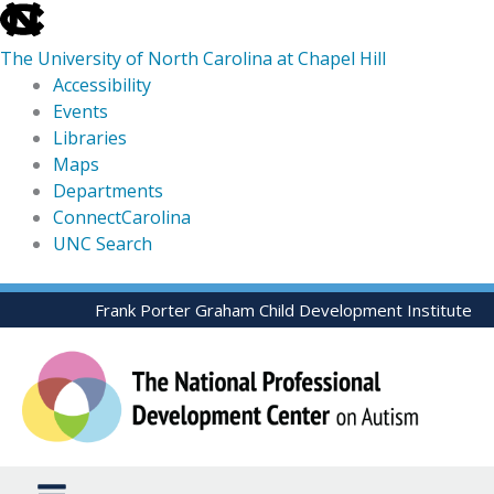
skip
to
The University of North Carolina at Chapel Hill
the
Accessibility
end
Events
of
Libraries
the
Maps
global
Departments
utility
ConnectCarolina
bar
UNC Search
skip
Skip
Frank Porter Graham Child Development Institute
to
to
main
content